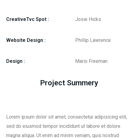
CreativeTvc Spot :
Josie Hicks
Request Service
Website Design :
Phillip Lawrence
Thank you for your interest. For questions or
comments, please use the information listed here.
Design :
Mario Freeman
We look forward to hearing from you soon.
Project Summery
Lorem ipsum dolor sit amet, consectetur adipisicing elit,
Name
sed do eiusmod tempor incididunt ut labore et dolore
magna aliqua. Ut enim ad minim veniam, quis nostrud